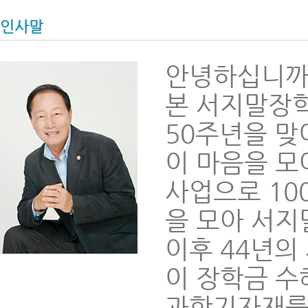
인사말
안녕하십니까
본 서지말장학
50주년을 맞
이 마음을 모
사업으로 10
을 모아 서
이후 44년의
이 장학금 수
과학기자재를