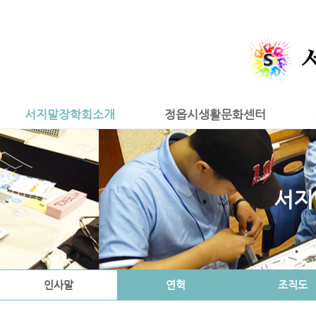
서지말장학회소개
정읍시생활문화센터
서지
인사말
연혁
조직도