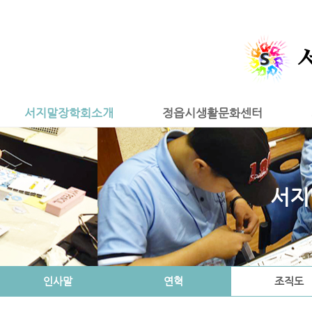
서지말장학회소개
정읍시생활문화센터
서지
인사말
연혁
조직도