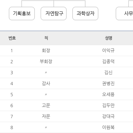
기획홍보
자연탐구
과학상자
사
번호
직
성명
1
회장
이익규
2
부회장
김종덕
3
〃
김신
4
감사
권병진
5
〃
오세용
6
고문
김두만
7
자문
강대극
8
〃
이원복