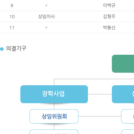
9
〃
이백규
10
상임이사
김형우
11
〃
박봉산
의결기구
장학사업
상임위원회