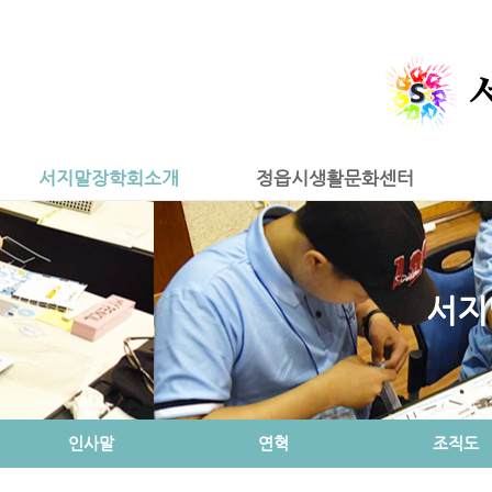
서지말장학회소개
정읍시생활문화센터
서지
인사말
연혁
조직도